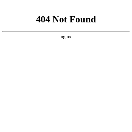
网站地图
新能源电机生产线
电动汽车输送线
充电桩生产线
开关柜流
水线
断路器生产线
物流输送线
万向球生产线
万向球式装配
流水线
万向球式装配线
万向球输送线
万向球输送机
流水线
生产线
流水线设备
生产流水线
温岭万新（奥
托泰）－
www.aotuotai.com
制造商及供应商.
首页
关于我们
新闻动态
产品目录
销售网络
技术研发
人才发展
发送询盘
联系我们